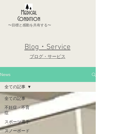
Medical
Condition
〜目標と感動を共有する〜
Blog・Service
ブログ・サービス
News
全ての記事
全ての記事
不妊症・不育
症
スポーツ選手
スノーボード