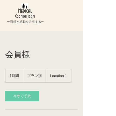
Medical
Condition
〜目標と感動を共有する〜
会員様
プ
ラ
1時間
1
プラン別
Location 1
ン
時
別
今すぐ予約