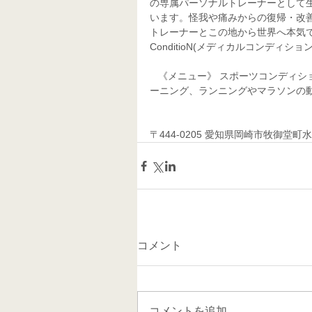
の専属パーソナルトレーナーとして
います。怪我や痛みからの復帰・改
トレーナーとこの地から世界へ本気で目
ConditioN(メディカルコンディション
   《メニュー》 スポーツコンディショニング、スポーツ整体、スポーツマッサージ、パーソナルトレ
ーニング、ランニングやマラソンの動
〒444-0205 愛知県岡崎市牧御堂町水洗41
コメント
コメントを追加…