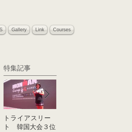
S
Gallery
Link
Courses
特集記事
トライアスリー
帰国後すぐのコ
世界戦
ト 韓国大会３位
ンディショニン
イト前