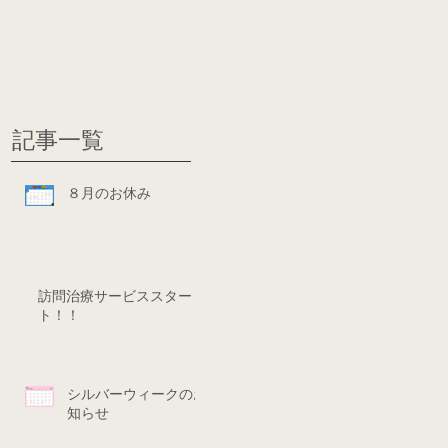
グ
ディシ
記事一覧
８月のお休み
訪問治療サービススター
ト！！
シルバーウィークのお
知らせ