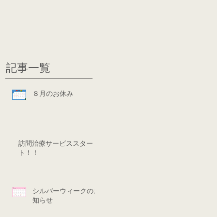
グ
ディシ
記事一覧
８月のお休み
訪問治療サービススター
ト！！
シルバーウィークのお
知らせ