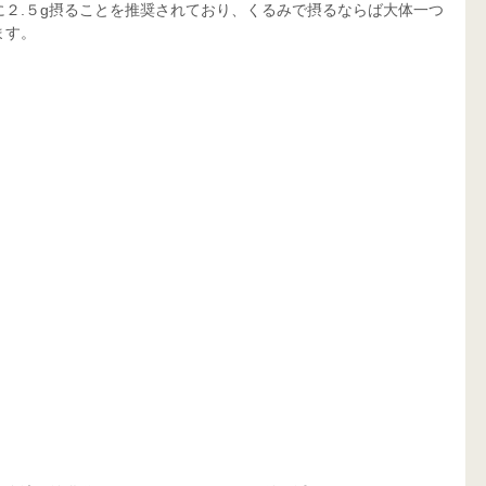
２.５g摂ることを推奨されており、くるみで摂るならば大体一つ
ます。