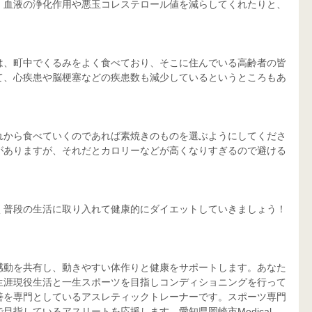
、血液の浄化作用や悪玉コレステロール値を減らしてくれたりと、
は、町中でくるみをよく食べており、そこに住んでいる高齢者の皆
て、心疾患や脳梗塞などの疾患数も減少しているというところもあ
れから食べていくのであれば素焼きのものを選ぶようにしてくださ
がありますが、それだとカロリーなどが高くなりすぎるので避ける
く普段の生活に取り入れて健康的にダイエットしていきましょう！
感動を共有し、動きやすい体作りと健康をサポートします。あなた
生涯現役生活と一生スポーツを目指しコンディショニングを行って
善を専門としているアスレティックトレーナーです。スポーツ専門
指しているアスリートを応援します。愛知県岡崎市Medical 