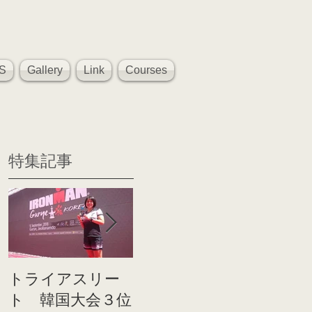
S
Gallery
Link
Courses
特集記事
トライアスリー
帰国後すぐのコ
世界戦
ト 韓国大会３位
ンディショニン
イト前