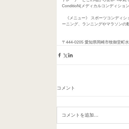
ConditioN(メディカルコンディション
   《メニュー》 スポーツコンディショニング、スポーツ整体、スポーツマッサージ、パーソナルトレ
ーニング、ランニングやマラソンの動
〒444-0205 愛知県岡崎市牧御堂町水洗41
コメント
コメントを追加…