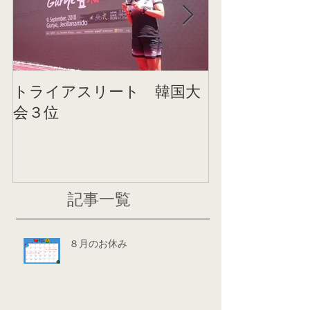
トライアスリート 韓国大
帰国後すぐの
会３位
ニング
記事一覧
８月のお休み