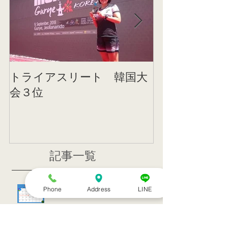
トライアスリート 韓国大
帰国後すぐの
会３位
ニング
記事一覧
８月のお休み
Phone
Address
LINE