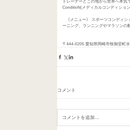
トレーナーとこの地から世界へ本気で目
ConditioN(メディカルコンディション
   《メニュー》 スポーツコンディショニング、スポーツ整体、スポーツマッサージ、パーソナルトレ
ーニング、ランニングやマラソンの動
〒444-0205 愛知県岡崎市牧御堂町水洗41
コメント
コメントを追加…