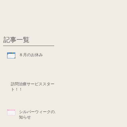
グ
ディシ
記事一覧
８月のお休み
訪問治療サービススター
ト！！
シルバーウィークのお
知らせ