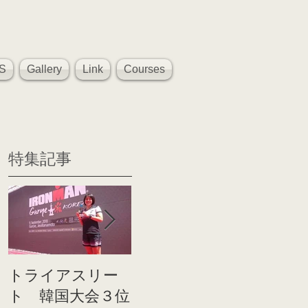
S
Gallery
Link
Courses
特集記事
トライアスリー
帰国後すぐのコ
世界戦
ト 韓国大会３位
ンディショニン
イト前