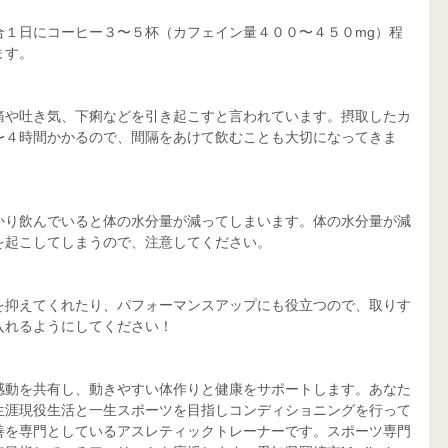
合１日にコーヒー３〜５杯（カフェイン量４００〜４５０mg）程
ます。
痛や吐き気、下痢などを引き起こすと言われています。摂取したカ
〜４時間かかるので、間隔をあけて飲むことも大切になってきま
かり飲んでいると体の水分量が減ってしまいます。体の水分量が減
を起こしてしまうので、注意してください。
を抑えてくれたり、パフォーマンスアップにも役立つので、取りす
入れるようにしてください！
感動を共有し、動きやすい体作りと健康をサポートします。あなた
生涯現役生活と一生スポーツを目指しコンディショニングを行って
善を専門としているアスレティックトレーナーです。スポーツ専門