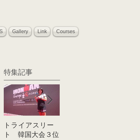
S
Gallery
Link
Courses
特集記事
トライアスリー
帰国後すぐのコ
世界戦
ト 韓国大会３位
ンディショニン
イト前