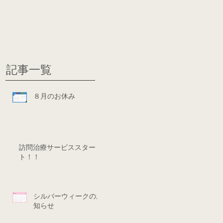
グ
ディシ
記事一覧
８月のお休み
訪問治療サービススター
ト！！
シルバーウィークのお
知らせ