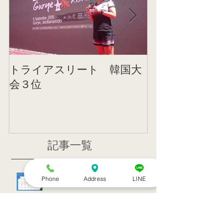
トライアスリート 韓国大
帰国後すぐの
会３位
ニング
記事一覧
８月のお休み
Phone
Address
LINE