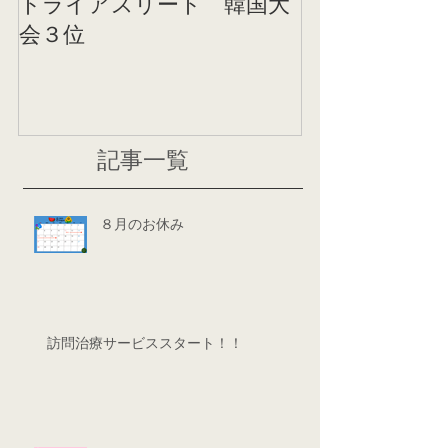
トライアスリート 韓国大
帰国後すぐの
会３位
ニング
記事一覧
８月のお休み
訪問治療サービススタート！！