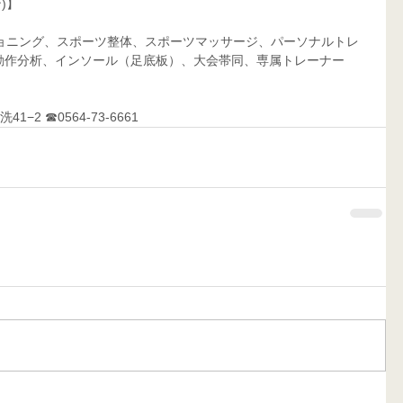
)】
作分析、インソール（足底板）、大会帯同、専属トレーナー     
−2 ☎0564-73-6661