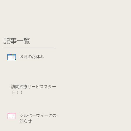
グ
ディシ
記事一覧
８月のお休み
訪問治療サービススター
ト！！
シルバーウィークのお
知らせ