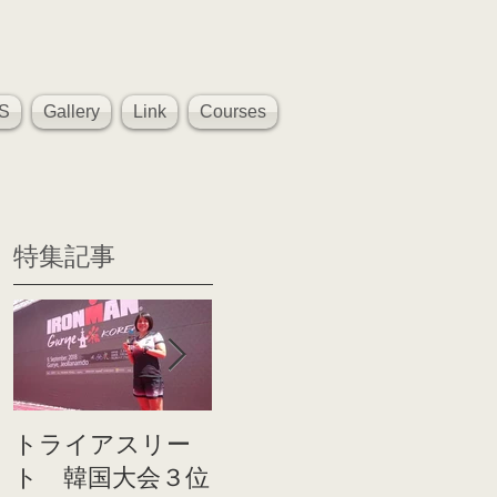
S
Gallery
Link
Courses
特集記事
トライアスリー
帰国後すぐのコ
世界戦
ト 韓国大会３位
ンディショニン
イト前