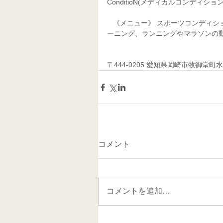
ConditioN(メディカルコンディション
   《メニュー》 スポーツコンディショニング、スポーツ整体、スポーツマッサージ、パーソナルトレ
ーニング、ランニングやマラソンの動
〒444-0205 愛知県岡崎市牧御堂町水洗41
コメント
コメントを追加…