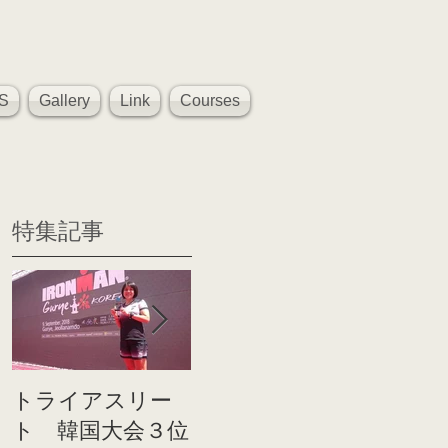
S
Gallery
Link
Courses
特集記事
トライアスリー
帰国後すぐのコ
世界戦
ト 韓国大会３位
ンディショニン
イト前