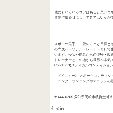
他にもいろいろコツはあると思いま
運動習慣を身につけてみてはいかが
スポーツ選手・一般の方々と目標と
の専属パーソナルトレーナーとして
います。怪我や痛みからの復帰・改
トレーナーとこの地から世界へ本気で目
ConditioN(メディカルコンディション
   《メニュー》 スポーツコンディショニング、スポーツ整体、スポーツマッサージ、パーソナルトレ
ーニング、ランニングやマラソンの動
〒444-0205 愛知県岡崎市牧御堂町水洗41