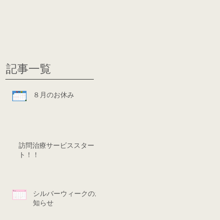
グ
ディシ
記事一覧
８月のお休み
訪問治療サービススター
ト！！
シルバーウィークのお
知らせ