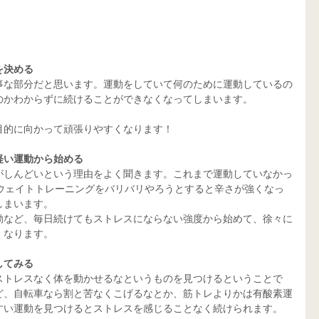
を決める
事な部分だと思います。運動をしていて何のために運動しているの
のかわからずに続けることができなくなってしまいます。
目的に向かって頑張りやすくなります！
軽い運動から始める
がしんどいという理由をよく聞きます。これまで運動していなかっ
、ウェイトトレーニングをバリバリやろうとすると辛さが強くなっ
しまいます。
動など、毎日続けてもストレスにならない強度から始めて、徐々に
くなります。
してみる
ストレスなく体を動かせるなというものを見つけるということで
ど、自転車なら割と苦なくこげるなとか、筋トレよりかは有酸素運
すい運動を見つけるとストレスを感じることなく続けられます。