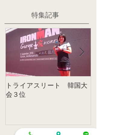
特集記事
トライアスリート 韓国大
帰国後すぐの
会３位
ニング
記事一覧