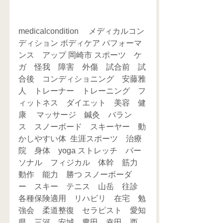
medicalcondition 　メディカルコン
ディション ボディケア パフォーマ
ンス　アップ 岡崎市 スポーツ　ケ
ガ　怪我　障害　外傷　試合前　試
合後　コンディショニング　安藤雅
人　トレーナー　トレーニング　フ
ィットネス　ダイエット　美容　健
康　 マッサージ　鍼灸　バラン
ス　スノーボード　スキーヤー　動
かしやすい体  生涯スポーツ　治療
院　身体　yoga ストレッチ　パー
ソナル　フィジカル　体幹　筋力　
動作　能力　勝つ スノーボーダ
ー　スキー　テニス　山岳　往診　
各種保険適用　リハビリ　在宅　勉
強会　柔道整復　セラピスト　愛知
県　三河　安城　豊田　幸田　西