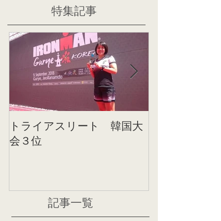
特集記事
トライアスリート 韓国大
帰国後すぐの
会３位
ニング
記事一覧