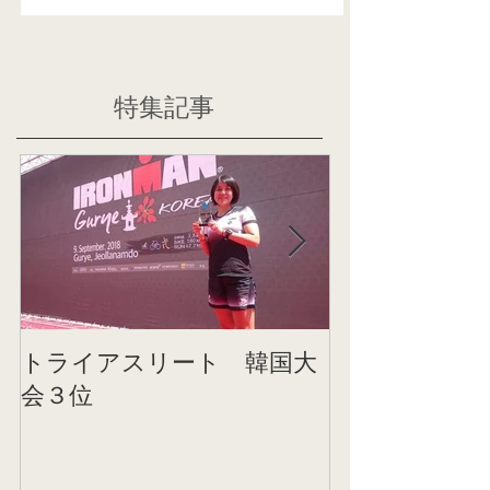
特集記事
トライアスリート 韓国大
帰国後すぐの
会３位
ニング