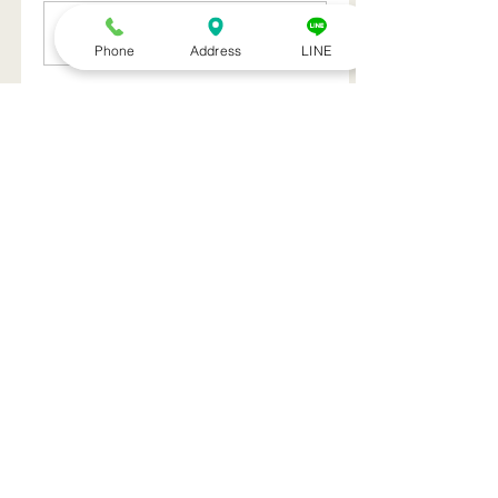
コメントを追加…
Phone
Address
LINE
特集記事
トライアスリート 韓国大
帰国後すぐの
会３位
ニング