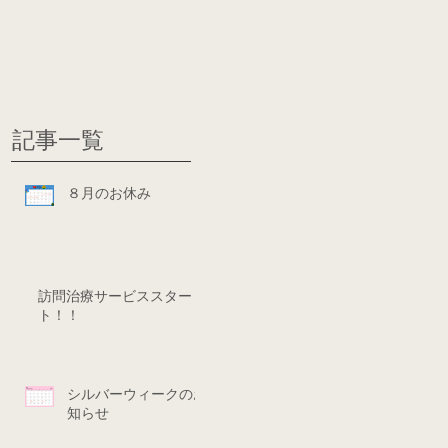
グ
ディシ
記事一覧
８月のお休み
訪問治療サービススター
ト！！
シルバーウィークのお
知らせ