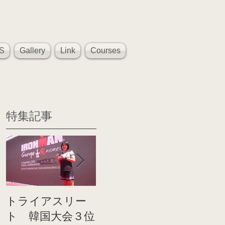
S
Gallery
Link
Courses
特集記事
トライアスリー
帰国後すぐのコ
世界戦
ト 韓国大会３位
ンディショニン
イト前