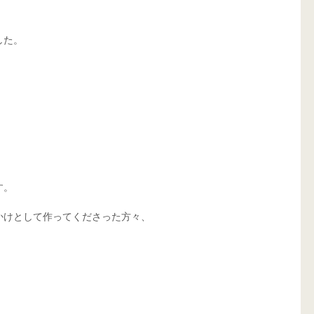
た。 
。 
けとして作ってくださった方々、 
 