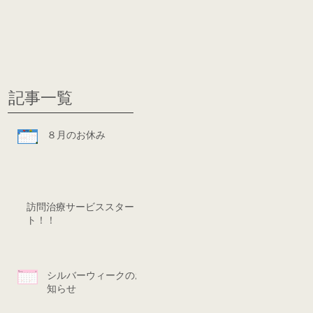
グ
ディシ
記事一覧
８月のお休み
訪問治療サービススター
ト！！
シルバーウィークのお
知らせ