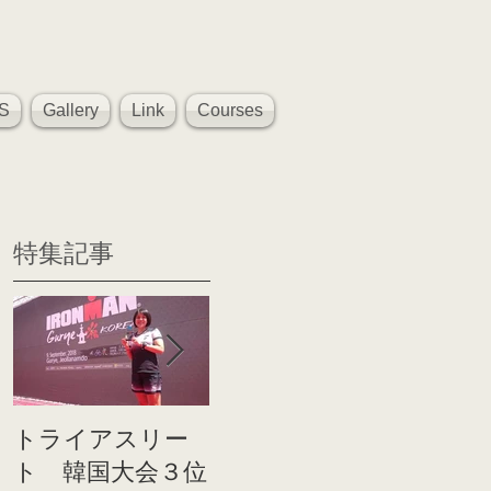
S
Gallery
Link
Courses
特集記事
トライアスリー
帰国後すぐのコ
世界戦
ト 韓国大会３位
ンディショニン
イト前