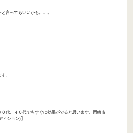
ーと言ってもいいかも。。。
す。 
３０代、４０代でもすぐに効果がでると思います。岡崎市
コンディション)】