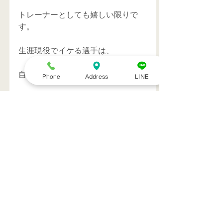
トレーナーとしても嬉しい限りで
す。 
生涯現役でイケる選手は、 
自己管理できる選手。 
Phone
Address
LINE
僕はそう思います。 
【競技者、一般の方々にむけて動き
やすい体作りをサポートします。岡
崎市Medical Condition(メディカル
コンディション)】