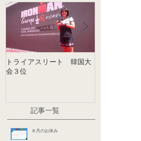
トライアスリート 韓国大
帰国後すぐの
会３位
ニング
記事一覧
８月のお休み