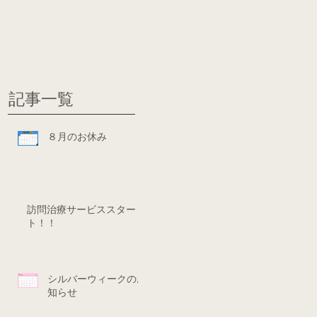
グ
ディシ
記事一覧
８月のお休み
訪問治療サービススター
ト！！
シルバーウィークのお
知らせ