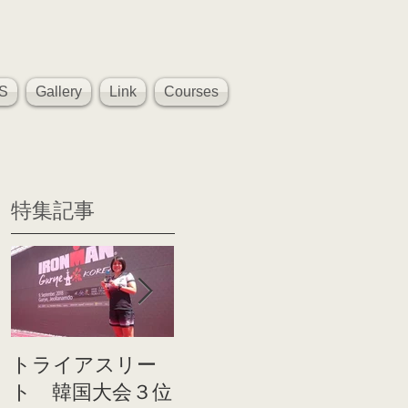
S
Gallery
Link
Courses
特集記事
トライアスリー
帰国後すぐのコ
世界戦
ト 韓国大会３位
ンディショニン
イト前