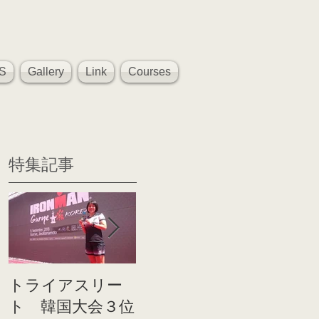
S
Gallery
Link
Courses
特集記事
トライアスリー
帰国後すぐのコ
世界戦
ト 韓国大会３位
ンディショニン
イト前