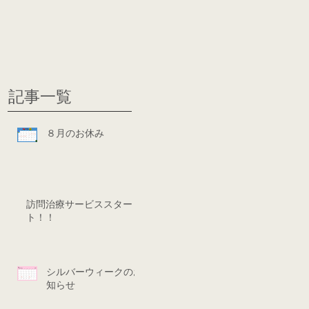
グ
ディシ
記事一覧
８月のお休み
訪問治療サービススター
ト！！
シルバーウィークのお
知らせ