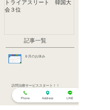
トライアスリート 韓国大
帰国後すぐの
会３位
ニング
記事一覧
８月のお休み
訪問治療サービススタート！！
Phone
Address
LINE