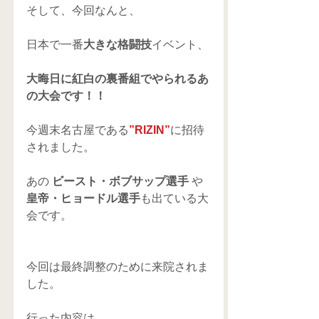
そして、今回なんと、
日本で一番
大きな格闘技
イベント、
大晦日に紅白の裏番組でやられるあ
の大会です！！
今週末名古屋である
”RIZIN”
に招待
されました。
あの 
ビースト・ボブサップ選手 
や 
皇帝・ヒョードル選手
も出ている大
会です。
今回は最終調整のために来院されま
した。
行った内容は、