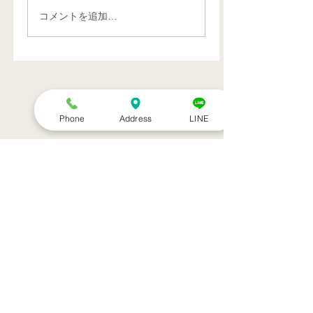
コメントを追加…
特集記事
Phone
Address
LINE
トライアスリート 韓国大
帰国後すぐの
会３位
ニング