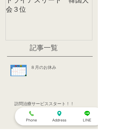
トライアスリート 韓国大
帰国後すぐの
会３位
ニング
記事一覧
８月のお休み
訪問治療サービススタート！！
Phone
Address
LINE