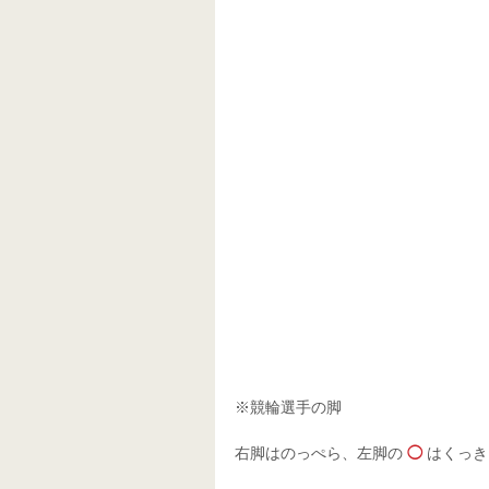
※競輪選手の脚
右脚はのっぺら、左脚の 
◯ 
はくっき