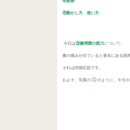
④姿勢
⑤動かし方、使い方
 今日は
③膝周囲の筋力
について。
膝の痛みが出ていると著名にある筋
それは内側広筋です。
およそ、写真の 
◯ 
のように、モモの