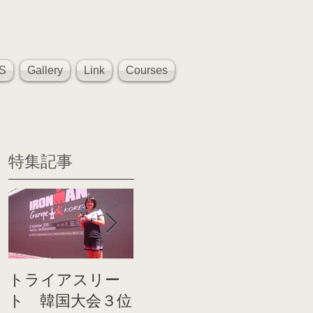
S
Gallery
Link
Courses
特集記事
トライアスリー
帰国後すぐのコ
世界戦
ト 韓国大会３位
ンディショニン
イト前