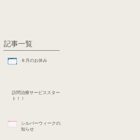
グ
ディシ
記事一覧
８月のお休み
訪問治療サービススター
ト！！
シルバーウィークのお
知らせ