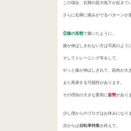
この場合、右脚の筋力低下が起きて
さらに右脚に痛みがでるパターンが
②膝の形態
で書いたように、
膝が伸ばしきれない方は写真のよう
そしてトレーニング等をして、
やっと膝が伸ばしきれて、筋肉が大
また再発する可能性があります。
その理由の大きな要因に
姿勢
があり
少し僕からのブログはお休みになり
次からは
自転車特集
を終えて、