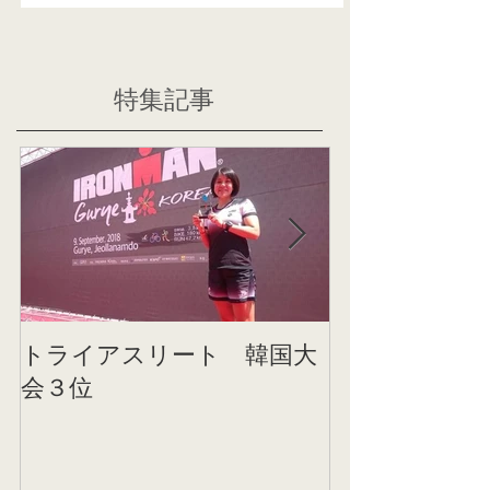
特集記事
トライアスリート 韓国大
帰国後すぐの
会３位
ニング