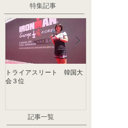
特集記事
トライアスリート 韓国大
帰国後すぐの
会３位
ニング
記事一覧