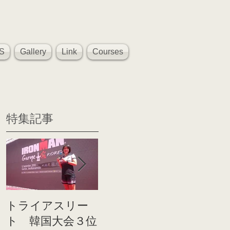
S
Gallery
Link
Courses
特集記事
トライアスリー
帰国後すぐのコ
世界戦
ト 韓国大会３位
ンディショニン
イト前