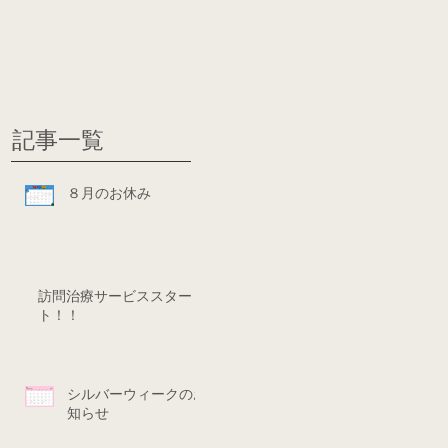
グ
ディシ
記事一覧
８月のお休み
訪問治療サービススター
ト！！
シルバーウィークのお
知らせ