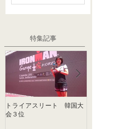
特集記事
トライアスリート 韓国大
帰国後すぐの
会３位
ニング