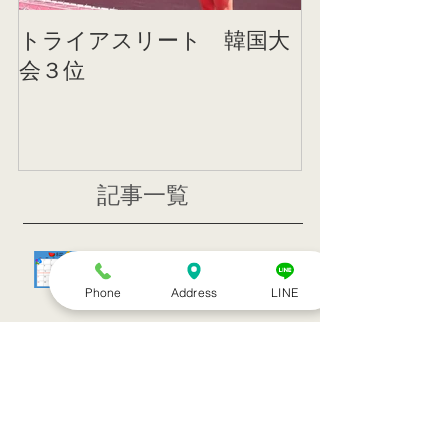
トライアスリート 韓国大
帰国後すぐの
会３位
ニング
記事一覧
８月のお休み
Phone
Address
LINE
訪問治療サービススタート！！