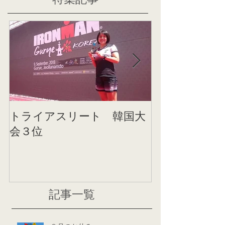
トライアスリート 韓国大
帰国後すぐの
会３位
ニング
記事一覧