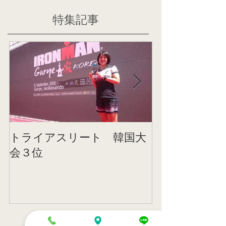
特集記事
トライアスリート 韓国大
帰国後すぐの
会３位
ニング
記事一覧