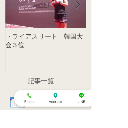
トライアスリート 韓国大
帰国後すぐの
会３位
ニング
記事一覧
８月のお休み
Phone
Address
LINE