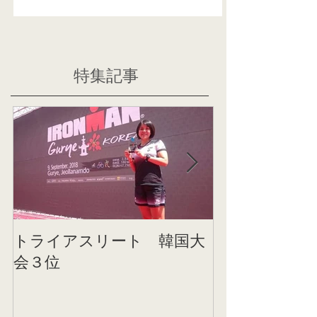
特集記事
トライアスリート 韓国大
帰国後すぐの
会３位
ニング