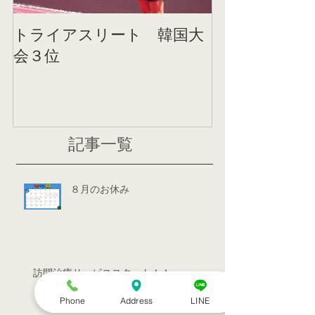
トライアスリート 韓国大
帰国後すぐの
会３位
ニング
記事一覧
８月のお休み
訪問治療サービススタート！！
Phone
Address
LINE