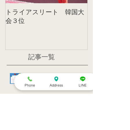
トライアスリート 韓国大
帰国後すぐの
会３位
ニング
記事一覧
８月のお休み
Phone
Address
LINE
訪問治療サービススタート！！