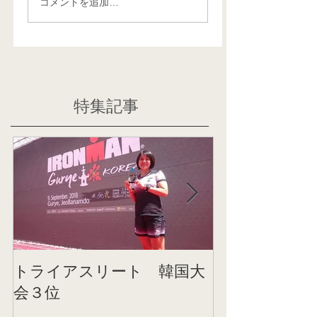
コメントを追加…
特集記事
トライアスリート 韓国大
帰国後すぐの
会３位
ニング