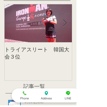
トライアスリート 韓国大
帰国後すぐの
会３位
ニング
記事一覧
Phone
Address
LINE
８月のお休み