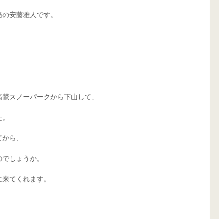
当の安藤雅人です。
高鷲スノーパークから下山して、
た。
てから、
のでしょうか。
に来てくれます。