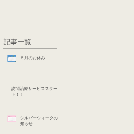
グ
ディシ
記事一覧
８月のお休み
訪問治療サービススター
ト！！
シルバーウィークのお
知らせ