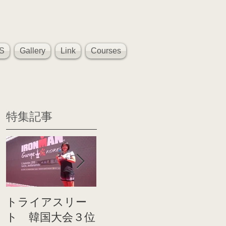
S
Gallery
Link
Courses
特集記事
トライアスリー
帰国後すぐのコ
世界戦
ト 韓国大会３位
ンディショニン
イト前