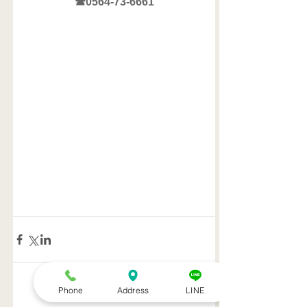
☎0564-73-6661
Phone
Address
LINE