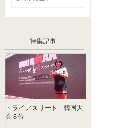
特集記事
トライアスリート 韓国大
帰国後すぐの
会３位
ニング