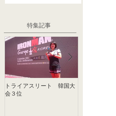
特集記事
トライアスリート 韓国大
帰国後すぐの
会３位
ニング