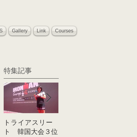
S
Gallery
Link
Courses
特集記事
トライアスリー
帰国後すぐのコ
世界戦
ト 韓国大会３位
ンディショニン
イト前