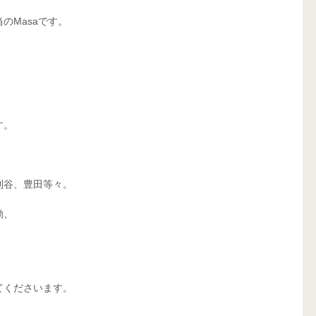
のMasaです。
す。
刈谷、豊田等々。
動、
てくださいます。