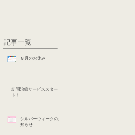
グ
ディシ
記事一覧
８月のお休み
訪問治療サービススター
ト！！
シルバーウィークのお
知らせ