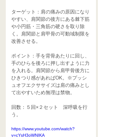
ターゲット：肩の痛みの原因になり
やすい、肩関節の後方にある棘下筋
や小円筋・三角筋の硬さを取り除
く。肩関節と肩甲骨の可動域制限を
改善させる。
ポイント：手を背骨あたりに回し、
手のひらを後ろに押し出すように力
を入れる。肩関節から肩甲骨後方に
ひきつり感があればOK。※プッシ
ュオフエクササイズは肩の痛みとし
て出やすいため無理は禁物。
回数：５回×２セット　深呼吸を行
う。
https://www.youtube.com/watch?
v=cYsH3oWNIKA