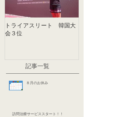
トライアスリート 韓国大
帰国後すぐの
会３位
ニング
記事一覧
８月のお休み
訪問治療サービススタート！！