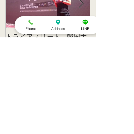
Phone
Address
LINE
トライアスリート 韓国大
帰国後すぐの
会３位
ニング
記事一覧
８月のお休み