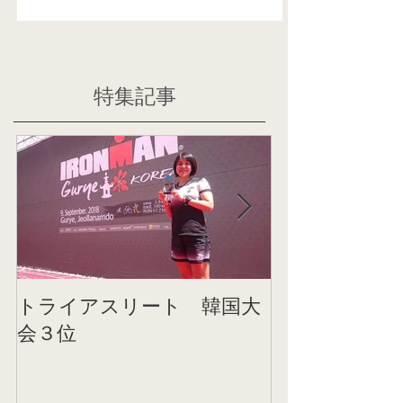
特集記事
トライアスリート 韓国大
帰国後すぐの
会３位
ニング