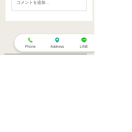
コメントを追加…
特集記事
Phone
Address
LINE
トライアスリート 韓国大
帰国後すぐの
会３位
ニング