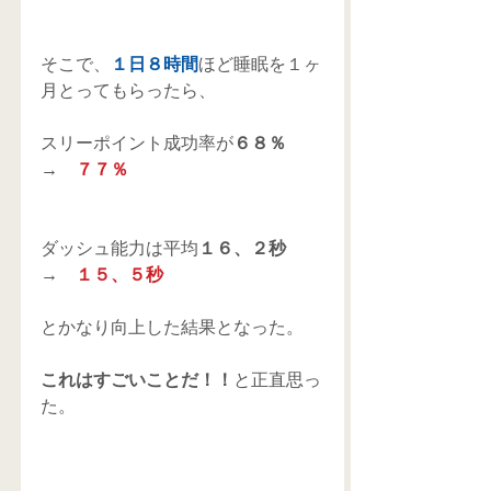
そこで、
１日８時間
ほど睡眠を１ヶ
月とってもらったら、
スリーポイント成功率が
６８％　
→　
７７％
ダッシュ能力は平均
１６、２秒　
→　
１５、５秒
とかなり向上した結果となった。
これはすごいことだ！！
と正直思っ
た。