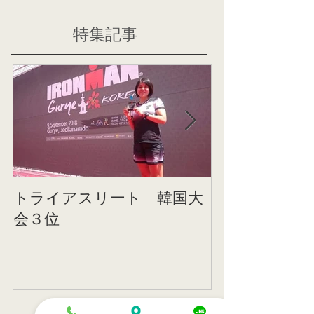
特集記事
トライアスリート 韓国大
帰国後すぐの
会３位
ニング
記事一覧